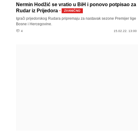
Nermin Hodžić se vratio u BiH i ponovo potpisao za
·
Rudar iz Prijedora
ZVANIČNO
Igrači prijedorskog Rudara pripremaju za nastavak sezone Premijer lige
Bosne i Hercegovine.
4
15.02.22. 13:00