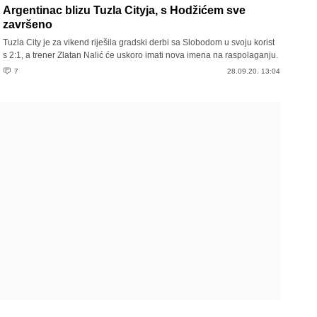
Argentinac blizu Tuzla Cityja, s Hodžićem sve
završeno
Tuzla City je za vikend riješila gradski derbi sa Slobodom u svoju korist
s 2:1, a trener Zlatan Nalić će uskoro imati nova imena na raspolaganju.
7
28.09.20. 13:04