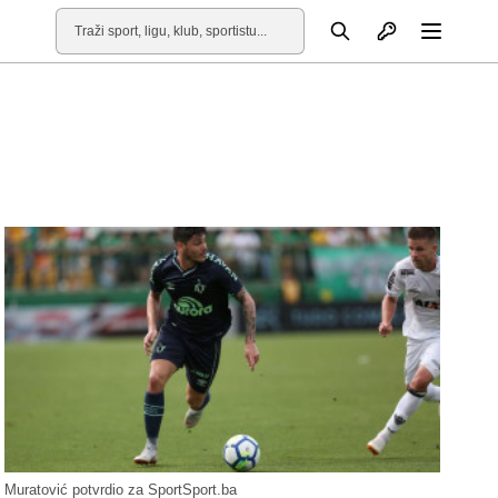
Otvori profil
Pretraga
Otvori
Muratović potvrdio za SportSport.ba