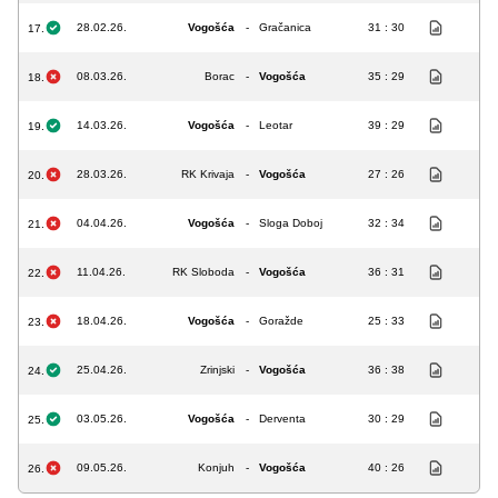
28.02.26.
Vogošća
-
Gračanica
31 : 30
17.
08.03.26.
Borac
-
Vogošća
35 : 29
18.
14.03.26.
Vogošća
-
Leotar
39 : 29
19.
28.03.26.
RK Krivaja
-
Vogošća
27 : 26
20.
04.04.26.
Vogošća
-
Sloga Doboj
32 : 34
21.
11.04.26.
RK Sloboda
-
Vogošća
36 : 31
22.
18.04.26.
Vogošća
-
Goražde
25 : 33
23.
25.04.26.
Zrinjski
-
Vogošća
36 : 38
24.
03.05.26.
Vogošća
-
Derventa
30 : 29
25.
09.05.26.
Konjuh
-
Vogošća
40 : 26
26.