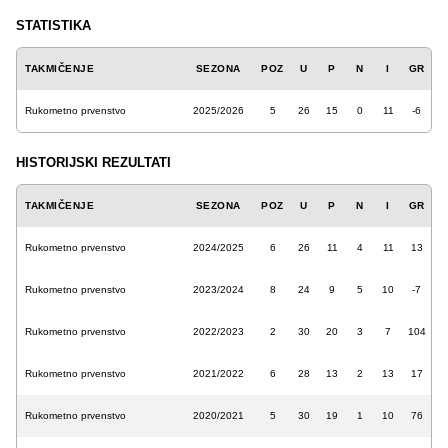
STATISTIKA
TAKMIČENJE
SEZONA
POZ
U
P
N
I
GR
Rukometno prvenstvo
2025/2026
5
26
15
0
11
-6
HISTORIJSKI REZULTATI
TAKMIČENJE
SEZONA
POZ
U
P
N
I
GR
Rukometno prvenstvo
2024/2025
6
26
11
4
11
13
Rukometno prvenstvo
2023/2024
8
24
9
5
10
-7
Rukometno prvenstvo
2022/2023
2
30
20
3
7
104
Rukometno prvenstvo
2021/2022
6
28
13
2
13
17
Rukometno prvenstvo
2020/2021
5
30
19
1
10
76