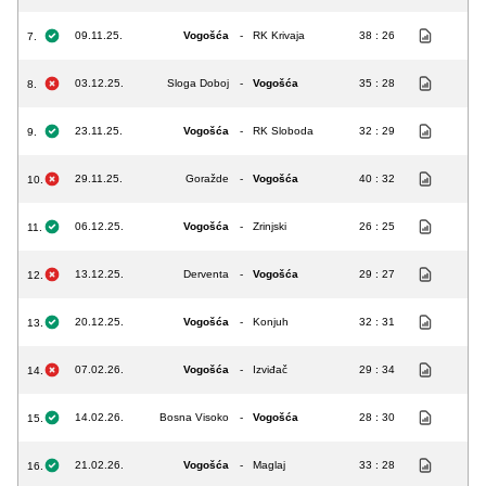
09.11.25.
Vogošća
-
RK Krivaja
38 : 26
7.
03.12.25.
Sloga Doboj
-
Vogošća
35 : 28
8.
23.11.25.
Vogošća
-
RK Sloboda
32 : 29
9.
29.11.25.
Goražde
-
Vogošća
40 : 32
10.
06.12.25.
Vogošća
-
Zrinjski
26 : 25
11.
13.12.25.
Derventa
-
Vogošća
29 : 27
12.
20.12.25.
Vogošća
-
Konjuh
32 : 31
13.
07.02.26.
Vogošća
-
Izviđač
29 : 34
14.
14.02.26.
Bosna Visoko
-
Vogošća
28 : 30
15.
21.02.26.
Vogošća
-
Maglaj
33 : 28
16.