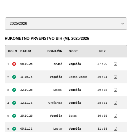
Sezona
RUKOMETNO PRVENSTVO BIH (M): 2025/2026
KOLO
DATUM
DOMAĆIN
GOST
REZ
08.10.25.
Izviđač
-
Vogošća
37 : 29
1.
11.10.25.
Vogošća
-
Bosna Visoko
36 : 34
2.
22.10.25.
Maglaj
-
Vogošća
29 : 38
3.
12.11.25.
Gračanica
-
Vogošća
28 : 31
4.
25.10.25.
Vogošća
-
Borac
36 : 35
5.
05.11.25.
Leotar
-
Vogošća
31 : 38
6.