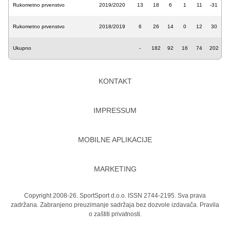
Rukometno prvenstvo
2019/2020
13
18
6
1
11
-31
Rukometno prvenstvo
2018/2019
6
26
14
0
12
30
Ukupno
-
182
92
16
74
202
KONTAKT
IMPRESSUM
MOBILNE APLIKACIJE
MARKETING
Copyright 2008-26. SportSport d.o.o. ISSN 2744-2195. Sva prava
zadržana. Zabranjeno preuzimanje sadržaja bez dozvole izdavača.
Pravila
o zaštiti privatnosti.