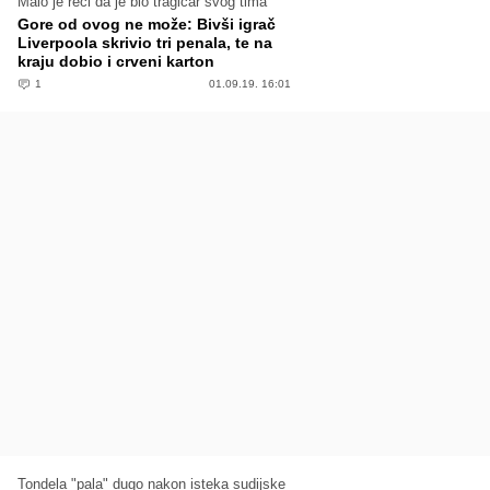
Malo je reći da je bio tragičar svog tima
Gore od ovog ne može: Bivši igrač
Liverpoola skrivio tri penala, te na
kraju dobio i crveni karton
1
01.09.19. 16:01
Tondela "pala" dugo nakon isteka sudijske