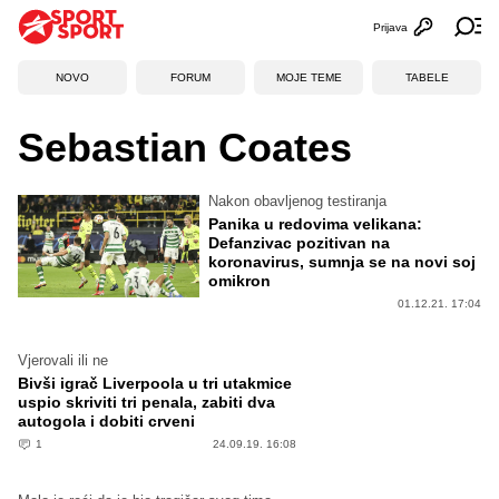
Prijava
Otvori profi
Ot
NOVO
FORUM
MOJE TEME
TABELE
Sebastian Coates
Nakon obavljenog testiranja
Panika u redovima velikana:
Defanzivac pozitivan na
koronavirus, sumnja se na novi soj
omikron
01.12.21. 17:04
Vjerovali ili ne
Bivši igrač Liverpoola u tri utakmice
uspio skriviti tri penala, zabiti dva
autogola i dobiti crveni
1
24.09.19. 16:08