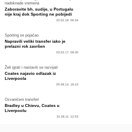
nadoknade vremena
Zaboravite bh. sudije, u Portugalu
nije kraj dok Sporting ne pobijedi
20.02.18. 06:34
Sporting se pojačao
Napravili veliki transfer iako je
prelazni rok završen
03.02.17. 08:30
Želi igrati i nastaviti se razvijati
Coates najavio odlazak iz
Liverpoola
05.08.14. 18:10
Ozvaničeni transferi
Bradley u Chievu, Coates u
Liverpoolu
31.08.11. 12:53