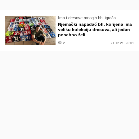
Ima i dresove mnogih bh. igrača
Njemački napadač bh. korijena ima
veliku kolekciju dresova, ali jedan
posebno želi
2
21.12.21. 20:01