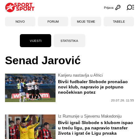
Prijava
Otvori profi
Ot
NOVO
FORUM
MOJE TEME
TABELE
VIJESTI
STATISTIKA
Senad Jarović
Karijeru nastavlja u Africi
Bivši fudbaler Slobode pronašao
novi klub, napravio je potpuno
neočekivan potez
20.07.26. 11:55
Iz Rumunije u Sjevernu Makedoniju
Bivši igrač Slobode s klubom ispao
u treću ligu, pa napravio transfer
života i igrat će Ligu prvaka