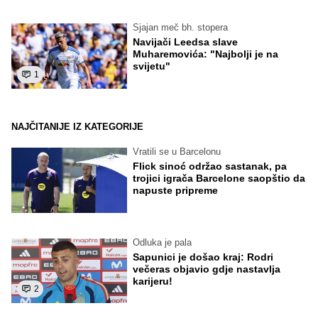
Sjajan meč bh. stopera
Navijači Leedsa slave
Muharemovića: "Najbolji je na
svijetu"
1
NAJČITANIJE IZ KATEGORIJE
Vratili se u Barcelonu
Flick sinoć održao sastanak, pa
trojici igrača Barcelone saopštio da
napuste pripreme
Odluka je pala
Sapunici je došao kraj: Rodri
večeras objavio gdje nastavlja
karijeru!
2