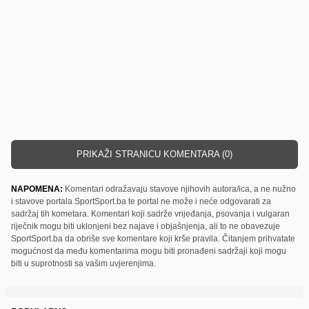
PRIKAŽI STRANICU KOMENTARA (0)
NAPOMENA:
Komentari odražavaju stavove njihovih autora/ica, a ne nužno
i stavove portala SportSport.ba te portal ne može i neće odgovarati za
sadržaj tih kometara. Komentari koji sadrže vrijeđanja, psovanja i vulgaran
riječnik mogu biti uklonjeni bez najave i objašnjenja, ali to ne obavezuje
SportSport.ba da obriše sve komentare koji krše pravila. Čitanjem prihvatate
mogućnost da među komentarima mogu biti pronađeni sadržaji koji mogu
biti u suprotnosti sa vašim uvjerenjima.