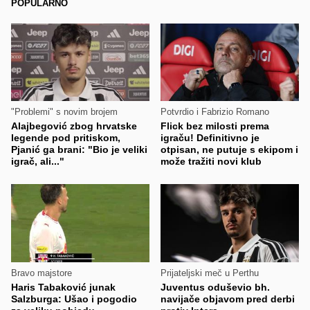
POPULARNO
"Problemi" s novim brojem
Potvrdio i Fabrizio Romano
Alajbegović zbog hrvatske
Flick bez milosti prema
legende pod pritiskom,
igraču! Definitivno je
Pjanić ga brani: "Bio je veliki
otpisan, ne putuje s ekipom i
igrač, ali..."
može tražiti novi klub
Bravo majstore
Prijateljski meč u Perthu
Haris Tabaković junak
Juventus oduševio bh.
Salzburga: Ušao i pogodio
navijače objavom pred derbi