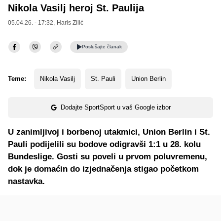
Nikola Vasilj heroj St. Paulija
05.04.26. - 17:32,
Haris Zilić
Poslušajte
članak
Teme:
Nikola Vasilj
St. Pauli
Union Berlin
Dodajte SportSport u vaš Google izbor
U zanimljivoj i borbenoj utakmici, Union Berlin i St.
Pauli podijelili su bodove odigravši 1:1 u 28. kolu
Bundeslige. Gosti su poveli u prvom poluvremenu,
dok je domaćin do izjednačenja stigao početkom
nastavka.