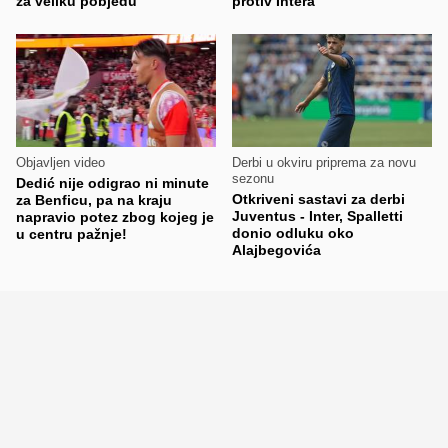
za veliku pobjedu
protiv Intera
Objavljen video
Derbi u okviru priprema za novu
sezonu
Dedić nije odigrao ni minute
Otkriveni sastavi za derbi
za Benficu, pa na kraju
Juventus - Inter, Spalletti
napravio potez zbog kojeg je
donio odluku oko
u centru pažnje!
Alajbegovića