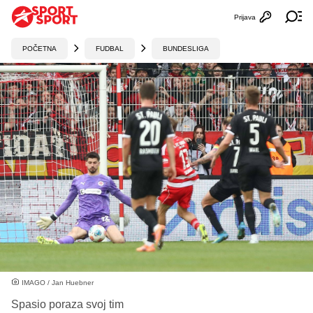
Prijava
Otvori profi
Ot
POČETNA
FUDBAL
BUNDESLIGA
IMAGO / Jan Huebner
Spasio poraza svoj tim