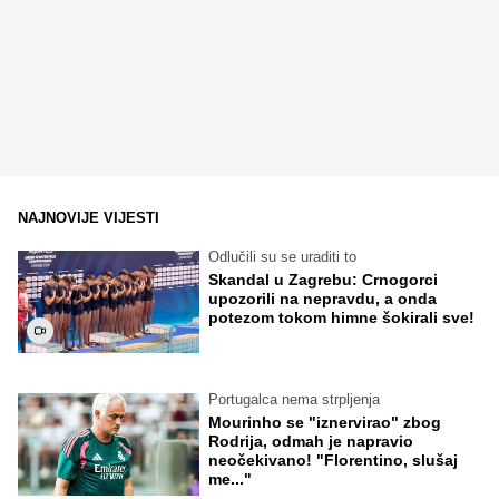
NAJNOVIJE VIJESTI
Odlučili su se uraditi to
Skandal u Zagrebu: Crnogorci
upozorili na nepravdu, a onda
potezom tokom himne šokirali sve!
Portugalca nema strpljenja
Mourinho se "iznervirao" zbog
Rodrija, odmah je napravio
neočekivano! "Florentino, slušaj
me..."