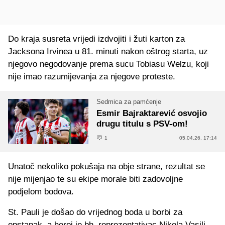
Do kraja susreta vrijedi izdvojiti i žuti karton za
Jacksona Irvinea u 81. minuti nakon oštrog starta, uz
njegovo negodovanje prema sucu Tobiasu Welzu, koji
nije imao razumijevanja za njegove proteste.
Sedmica za pamćenje
Esmir Bajraktarević osvojio
drugu titulu s PSV-om!
1
05.04.26. 17:14
Unatoč nekoliko pokušaja na obje strane, rezultat se
nije mijenjao te su ekipe morale biti zadovoljne
podjelom bodova.
St. Pauli je došao do vrijednog boda u borbi za
opstanak, a heroj je bh. reprezentativac Nikola Vasilj