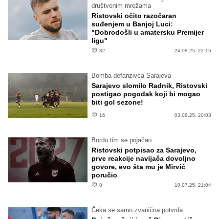
društvenim mrežama
Ristovski očito razočaran
suđenjem u Banjoj Luci:
"Dobrodošli u amatersku Premijer
ligu"
32
24.08.25. 22:15
Bomba defanzivca Sarajeva
Sarajevo slomilo Radnik, Ristovski
postigao pogodak koji bi mogao
biti gol sezone!
16
03.08.25. 20:03
Bordo tim se pojačao
Ristovski potpisao za Sarajevo,
prve reakcije navijača dovoljno
govore, evo šta mu je Mirvić
poručio
8
10.07.25. 21:04
Čeka se samo zvanična potvrda