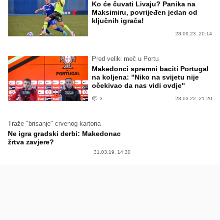
Ko će čuvati Livaju? Panika na
Maksimiru, povrijeđen jedan od
ključnih igrača!
28.09.23. 20:14
Pred veliki meč u Portu
Makedonci spremni baciti Portugal
na koljena: "Niko na svijetu nije
očekivao da nas vidi ovdje"
3
28.03.22. 21:20
Traže "brisanje" crvenog kartona
Ne igra gradski derbi: Makedonac
žrtva zavjere?
31.03.19. 14:30