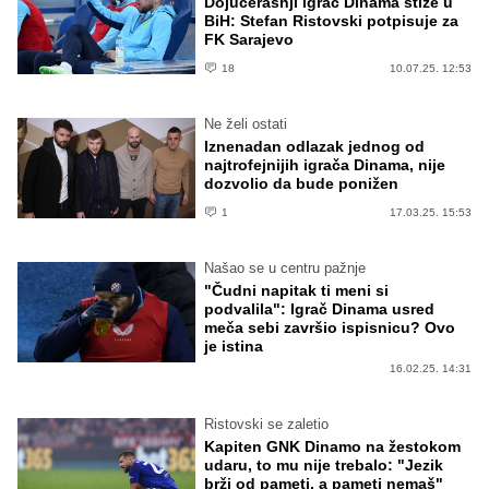
Dojučerašnji igrač Dinama stiže u
BiH: Stefan Ristovski potpisuje za
FK Sarajevo
18
10.07.25. 12:53
Ne želi ostati
Iznenadan odlazak jednog od
najtrofejnijih igrača Dinama, nije
dozvolio da bude ponižen
1
17.03.25. 15:53
Našao se u centru pažnje
"Čudni napitak ti meni si
podvalila": Igrač Dinama usred
meča sebi završio ispisnicu? Ovo
je istina
16.02.25. 14:31
Ristovski se zaletio
Kapiten GNK Dinamo na žestokom
udaru, to mu nije trebalo: "Jezik
brži od pameti, a pameti nemaš"