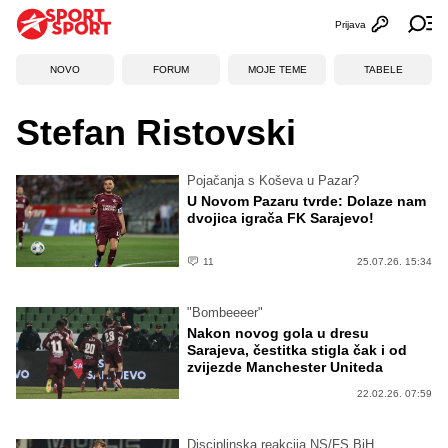
Prijava
Otvori profi
Ot
NOVO
FORUM
MOJE TEME
TABELE
Stefan Ristovski
Pojačanja s Koševa u Pazar?
U Novom Pazaru tvrde: Dolaze nam
dvojica igrača FK Sarajevo!
11
25.07.26. 15:34
"Bombeeeer"
Nakon novog gola u dresu
Sarajeva, čestitka stigla čak i od
zvijezde Manchester Uniteda
22.02.26. 07:59
Disciplinska reakcija NS/FS BiH