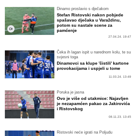
Dinamo proslavio s dječakom
Stefan Ristovski nakon pobjede
spašavao dječaka u Varaždinu,
potom su nastale scene za
pamćenje
27.04.24. 19:47
Čeka ih lagan ispit u narednom kolu, te su
svjesni toga
Dinamovci sa klupe 'čistili' kartone
provokacijama i uspjeli u tome
11.03.24. 13:49
Poruka je jasna
Ovo je više od utakmice: Najavljen
je nezapamćen pakao za Jakirovića
i Ristovskog
08.11.23. 13:45
Ristovski neće igrati na Poljudu