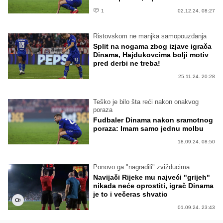
1
02.12.24. 08:27
Ristovskom ne manjka samopouzdanja
Split na nogama zbog izjave igrača
Dinama, Hajdukovcima bolji motiv
pred derbi ne treba!
25.11.24. 20:28
Teško je bilo šta reći nakon onakvog
poraza
Fudbaler Dinama nakon sramotnog
poraza: Imam samo jednu molbu
18.09.24. 08:50
Ponovo ga "nagradili" zvižducima
Navijači Rijeke mu najveći "grijeh"
nikada neće oprostiti, igrač Dinama
je to i večeras shvatio
01.09.24. 23:43