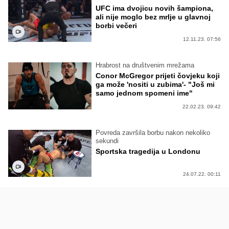
UFC ima dvojicu novih šampiona,
ali nije moglo bez mrlje u glavnoj
borbi večeri
12.11.23. 07:56
Hrabrost na društvenim mrežama
Conor McGregor prijeti čovjeku koji
ga može 'nositi u zubima'- "Još mi
samo jednom spomeni ime"
22.02.23. 09:42
Povreda završila borbu nakon nekoliko
sekundi
Sportska tragedija u Londonu
24.07.22. 00:11