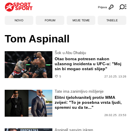
Prijava
Otvori profi
Ot
NOVO
FORUM
MOJE TEME
TABELE
Tom Aspinall
Šok u Abu Dhabiju
Otac borca potresen nakon
užasnog incidenta u UFC-u: "Moj
sin bi mogao ostati slijep"
5
27.10.25. 13:26
Tate ima zanimljivo mišljenje
Elitni tjelohranitelj protiv MMA
zvijeri: "To je posebna vrsta ljudi,
spremni su da te..."
28.02.25. 23:53
Aspinall sasvim iskren