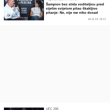
Šampion bez stida voditeljicu pred
cijelim svijetom pitao škakljivo
pitanje: Ne, nije me niko dosad
19.11.23. 15:17
UFC 295