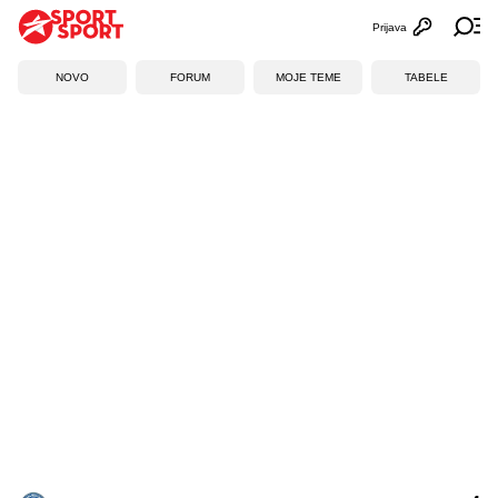
Prijava
Otvori profi
Ot
NOVO
FORUM
MOJE TEME
TABELE