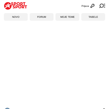
Prijava
Otvori profi
Ot
NOVO
FORUM
MOJE TEME
TABELE