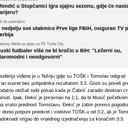
fendić u Stupčanici igra sjajnu sezonu, gdje će nasta
arijeru?
ti će zanimljivo
 nedjelju sve utakmice Prve lige FBiH, osiguran TV p
erbija
eksey Nikitin je igrao za FK Tuzla City
uski fudbaler više ne bi kročio u BiH: "Ležerni su,
taromodni i neodgovorni"
uđenja viđeno je u Tešnju gdje su TOŠK i Tomislav odigrali
an susret bez pobjednika rezultatom 3:3. Gosti su poveli pr
datno otežali sebi posao kada je Čabrić zaradio direktan cr
inuti. Ipak, Đekić je poravnao na 1:1, da bi Musić početko
a vratio prednost Tomislavu. Đekić je zatim ponovo pogodio
 donio potpuni preokret i vodstvo TOŠK-u od 3:2, ali je Tom
adoknadi stigao do vrijednog izjednačenja za konačnih 3:3.