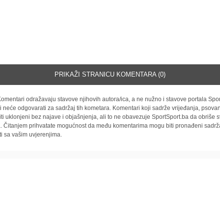
PRIKAŽI STRANICU KOMENTARA (0)
omentari odražavaju stavove njihovih autora/ica, a ne nužno i stavove portala Spor
i neće odgovarati za sadržaj tih kometara. Komentari koji sadrže vrijeđanja, psovan
iti uklonjeni bez najave i objašnjenja, ali to ne obavezuje SportSport.ba da obriše
la. Čitanjem prihvatate mogućnost da među komentarima mogu biti pronađeni sadrža
ti sa vašim uvjerenjima.