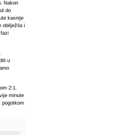
u. Nakon
ut do
ute kasnije
obilježila i
fazi
a
ili u
samo
tom 2:1.
vije minute
ić pogotkom