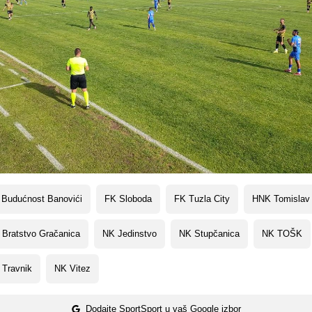
 Budućnost Banovići
FK Sloboda
FK Tuzla City
HNK Tomislav
 Bratstvo Gračanica
NK Jedinstvo
NK Stupčanica
NK TOŠK
 Travnik
NK Vitez
Dodajte SportSport u vaš Google izbor