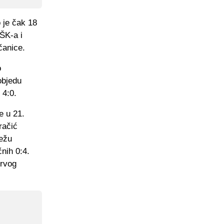
 je čak 18
OŠK-a i
čanice.
o
objedu
 4:0.
e u 21.
račić
režu
nih 0:4.
prvog