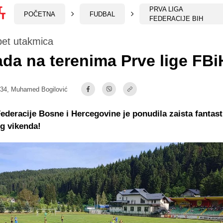
PRVA LIGA
POČETNA
FUDBAL
FEDERACIJE BIH
pet utakmica
ada na terenima Prve lige FBi
:34,
Muhamed Bogilović
Federacije Bosne i Hercegovine je ponudila zaista fantas
g vikenda!