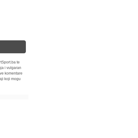
tSport.ba te
ja i vulgaran
 sve komentare
ji koji mogu