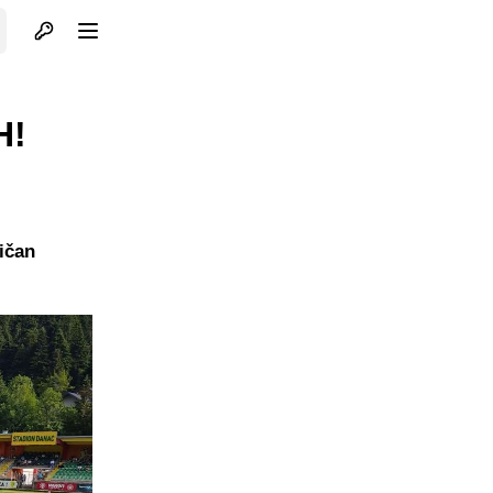
Otvori profil
Otvori meni
H!
tičan