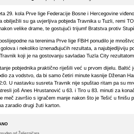
ta 29. kola Prve lige Federacije Bosne i Hercegovine viđeno
 obilježili su ga uvjerljiva pobjeda Travnika u Tuzli, remi T
akon velike drame, te gostujući trijumf Bratstva protiv Stup
poslijepodne na terenima Prve lige FBiH ponudilo je mnoštv
golova i nekoliko iznenađujućih rezultata, a najubjedljiviju p
 Travnik koji je na gostovanju savladao Tuzla City rezultatom
tanje pobjednika praktično riješili već u prvom dijelu. Baltić j
odio za vodstvo, da bi samo četiri minute kasnije Dženan Ha
2:0. U nastavku susreta Travnik nije spuštao ritam pa su m
resli još Anes Hrustanović u 63. i Tiro u 83. minuti za konač
je meč završio s igračem manje nakon što je Tešić u finišu 
 zaradio drugi žuti karton.
ANO
osuđen od Željezničara