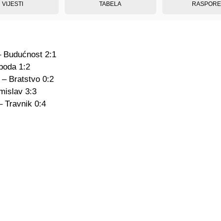
VIJESTI
TABELA
RASPOR
– Budućnost 2:1
boda 1:2
 – Bratstvo 0:2
islav 3:3
– Travnik 0:4