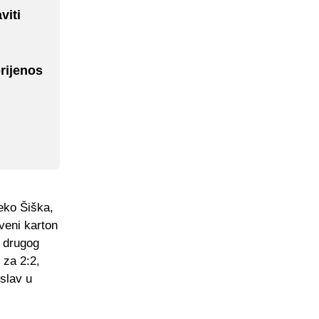
viti
rijenos
eko Šiška,
veni karton
m drugog
 za 2:2,
islav u