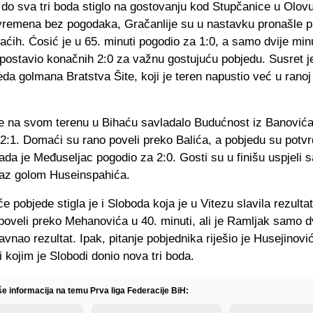
 do sva tri boda stiglo na gostovanju kod Stupčanice u Olov
vremena bez pogodaka, Gračanlije su u nastavku pronašle p
ih. Ćosić je u 65. minuti pogodio za 1:0, a samo dvije min
postavio konačnih 2:0 za važnu gostujuću pobjedu. Susret je 
da golmana Bratstva Šite, koji je teren napustio već u ranoj 
je na svom terenu u Bihaću savladalo Budućnost iz Banović
2:1. Domaći su rano poveli preko Balića, a pobjedu su potvrd
da je Međuseljac pogodio za 2:0. Gosti su u finišu uspjeli 
oraz golom Huseinspahića.
e pobjede stigla je i Sloboda koja je u Vitezu slavila rezulta
poveli preko Mehanovića u 40. minuti, ali je Ramljak samo d
avnao rezultat. Ipak, pitanje pobjednika riješio je Husejinov
i kojim je Slobodi donio nova tri boda.
še informacija na temu Prva liga Federacije BiH: