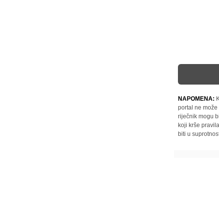
NAPOMENA:
K
portal ne može 
riječnik mogu b
koji krše pravi
biti u suprotnos