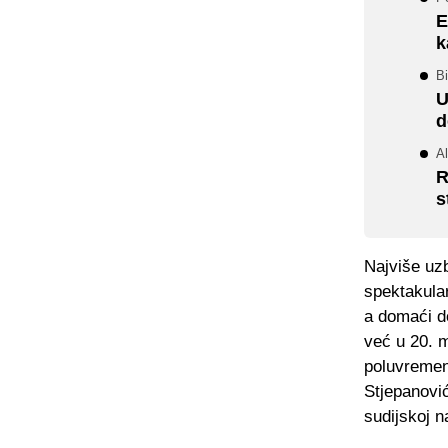
E
k
Bi
U
d
Al
R
s
Najviše uzb
spektakular
a domaći do
već u 20. m
poluvremen
Stjepanović
sudijskoj n