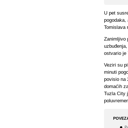
U pet susre
pogodaka, a
Tomislava n
Zanimljivo 
uzbuđenja, 
ostvario je
Veziri su pi
minuti pog
povisio na 
domaćih zat
Tuzla City 
poluvremena
POVEZ
P