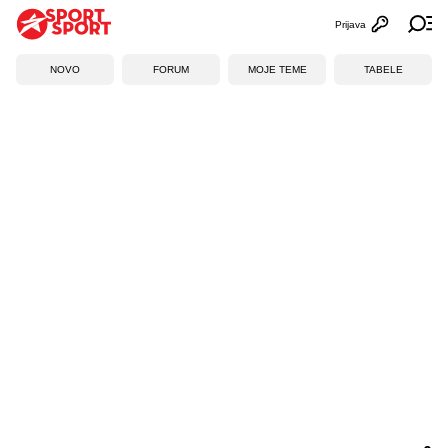
Prijava
Otvori profi
Ot
NOVO
FORUM
MOJE TEME
TABELE