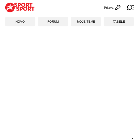
Prijava
Otvori profi
Ot
NOVO
FORUM
MOJE TEME
TABELE