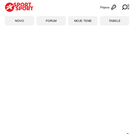
Prijava
Otvori profi
Ot
NOVO
FORUM
MOJE TEME
TABELE