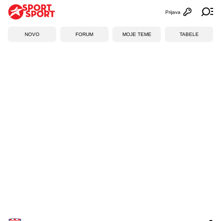
Prijava
Otvori profi
Ot
NOVO
FORUM
MOJE TEME
TABELE