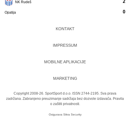
2
NK Rudeš
0
Opatija
KONTAKT
IMPRESSUM
MOBILNE APLIKACIJE
MARKETING
Copyright 2008-26. SportSport d.o.o. ISSN 2744-2195. Sva prava
zadržana. Zabranjeno preuzimanje sadržaja bez dozvole izdavača.
Pravila
o zaštiti privatnosti.
Osigurava
Sikra Security