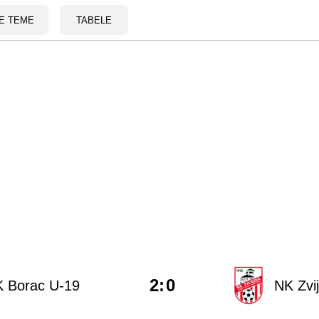
E TEME
TABELE
2
:
0
K Borac U-19
NK Zvi