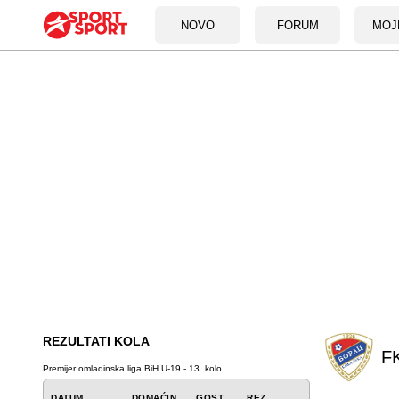
NOVO
FORUM
MOJ
REZULTATI KOLA
F
Premijer omladinska liga BiH U-19 - 13. kolo
DATUM
DOMAĆIN
GOST
REZ