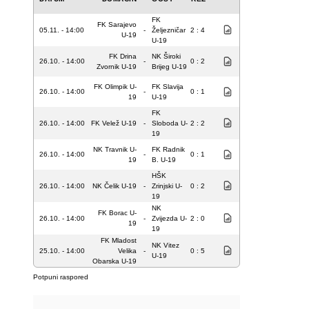
FK
FK Sarajevo
05.11. - 14:00
-
Željezničar
2 : 4
U-19
U-19
FK Drina
NK Široki
26.10. - 14:00
-
0 : 2
Zvornik U-19
Brijeg U-19
FK Olimpik U-
FK Slavija
26.10. - 14:00
-
0 : 1
19
U-19
FK
26.10. - 14:00
FK Velež U-19
-
Sloboda U-
2 : 2
19
NK Travnik U-
FK Radnik
26.10. - 14:00
-
0 : 1
19
B. U-19
HŠK
26.10. - 14:00
NK Čelik U-19
-
Zrinjski U-
0 : 2
19
NK
FK Borac U-
26.10. - 14:00
-
Zvijezda U-
2 : 0
19
19
FK Mladost
NK Vitez
25.10. - 14:00
Velika
-
0 : 5
U-19
Obarska U-19
Potpuni raspored