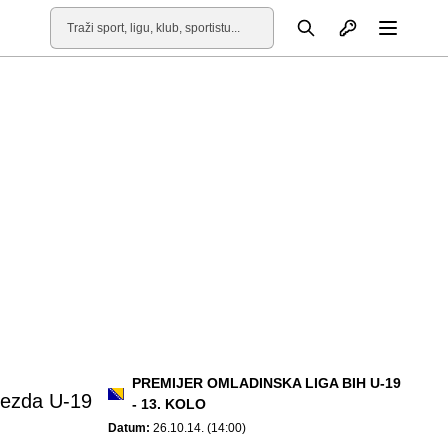
Otvori profil
Pretraga
Otvori
PREMIJER OMLADINSKA LIGA BIH U-19
jezda U-19
- 13. KOLO
Datum:
26.10.14. (14:00)