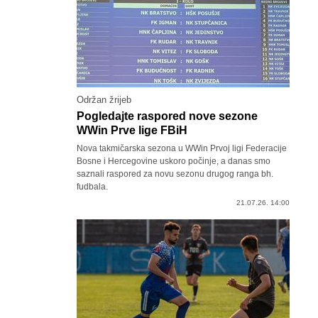
Održan žrijeb
Pogledajte raspored nove sezone
WWin Prve lige FBiH
Nova takmičarska sezona u WWin Prvoj ligi Federacije
Bosne i Hercegovine uskoro počinje, a danas smo
saznali raspored za novu sezonu drugog ranga bh.
fudbala.
21.07.26. 14:00