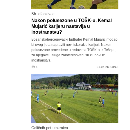
Bh. ofanzivac
Nakon polusezone u TOŠK-u, Kemal
Mujarić karijeru nastavlja u
inostranstvu?
Bosanskohercegovački fudbaler Kemal Mujarić mogao
bi ovog ljeta napraviti novi iskorak u karijeri. Nakon
polusezone provedene u redovima TOŠK-a iz Tešnja,
za njegove usluge zainteresovani su klubovi iz
inostranstva.
1
21.06.26. 08:48
Odličnih pet utakmica