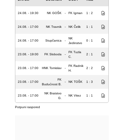
24.08. - 19:30
NK GOŠK
-
FK Igman
1 : 2
24.08. - 17:00
NK Travnik
-
NK Čelik
1 : 1
NK
24.08. - 17:00
Stupčanica
-
0 : 1
Jedinstvo
FK Tuzla
23.08. - 19:00
FK Sloboda
-
2 : 1
C.
FK Radnik
23.08. - 17:00
HNK Tomislav
-
2 : 2
H.
FK
23.08. - 17:00
-
NK TOŠK
1 : 3
Budućnost B.
NK Bratstvo
23.08. - 17:00
-
NK Vitez
1 : 1
G.
Potpuni raspored