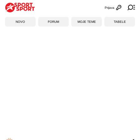
Prijava
Otvori profi
Ot
NOVO
FORUM
MOJE TEME
TABELE