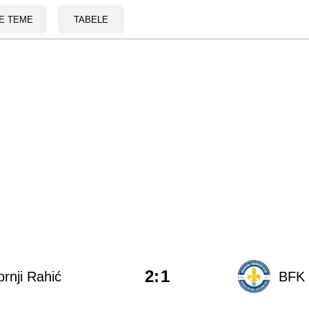
E TEME
TABELE
2
:
1
rnji Rahić
BFK