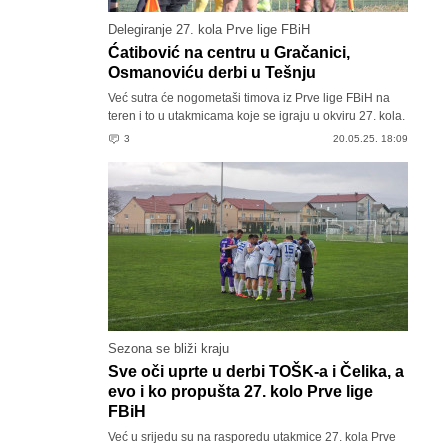
Delegiranje 27. kola Prve lige FBiH
Ćatibović na centru u Gračanici,
Osmanoviću derbi u Tešnju
Već sutra će nogometaši timova iz Prve lige FBiH na
teren i to u utakmicama koje se igraju u okviru 27. kola.
3
20.05.25. 18:09
Sezona se bliži kraju
Sve oči uprte u derbi TOŠK-a i Čelika, a
evo i ko propušta 27. kolo Prve lige
FBiH
Već u srijedu su na rasporedu utakmice 27. kola Prve