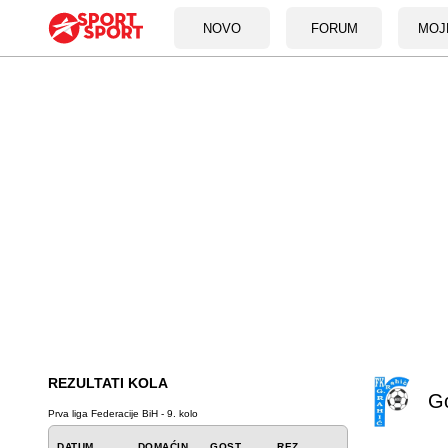
NOVO
FORUM
MOJ
REZULTATI KOLA
Go
Prva liga Federacije BiH - 9. kolo
DATUM
DOMAĆIN
GOST
REZ