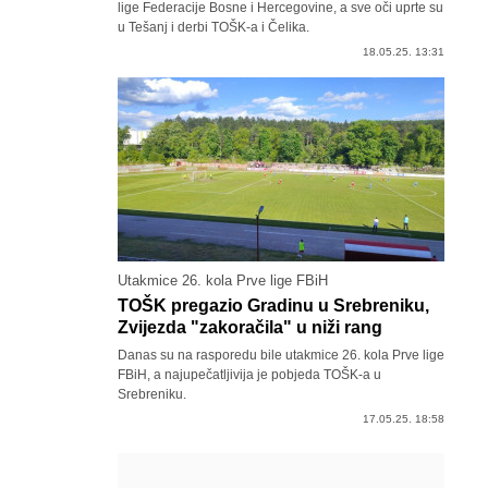
lige Federacije Bosne i Hercegovine, a sve oči uprte su
u Tešanj i derbi TOŠK-a i Čelika.
18.05.25. 13:31
Utakmice 26. kola Prve lige FBiH
TOŠK pregazio Gradinu u Srebreniku,
Zvijezda "zakoračila" u niži rang
Danas su na rasporedu bile utakmice 26. kola Prve lige
FBiH, a najupečatljivija je pobjeda TOŠK-a u
Srebreniku.
17.05.25. 18:58