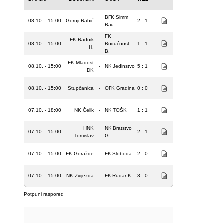
BFK Simm
08.10. - 15:00
Gornji Rahić
-
2 : 1
Bau
FK
FK Radnik
08.10. - 15:00
-
Budućnost
1 : 1
H.
B.
FK Mladost
08.10. - 15:00
-
NK Jedinstvo
5 : 1
DK
08.10. - 15:00
Stupčanica
-
OFK Gradina
0 : 0
07.10. - 18:00
NK Čelik
-
NK TOŠK
1 : 1
HNK
NK Bratstvo
07.10. - 15:00
-
2 : 1
Tomislav
G.
07.10. - 15:00
FK Goražde
-
FK Sloboda
2 : 0
07.10. - 15:00
NK Zvijezda
-
FK Rudar K.
3 : 0
Potpuni raspored