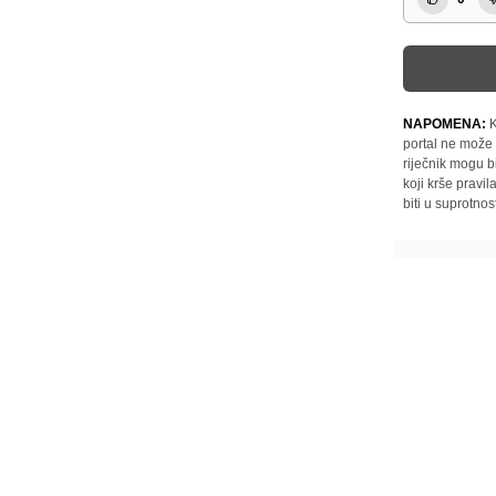
NAPOMENA:
K
portal ne može 
riječnik mogu b
koji krše pravi
biti u suprotnos