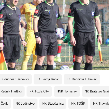
 Budućnost Banovići
FK Gornji Rahić
FK Radnički Lukavac
 Radnik Hadžići
FK Tuzla City
HNK Tomislav
NK Bratstvo Gra
 Čelik
NK Jedinstvo
NK Stupčanica
NK TOŠK
NK Travnik