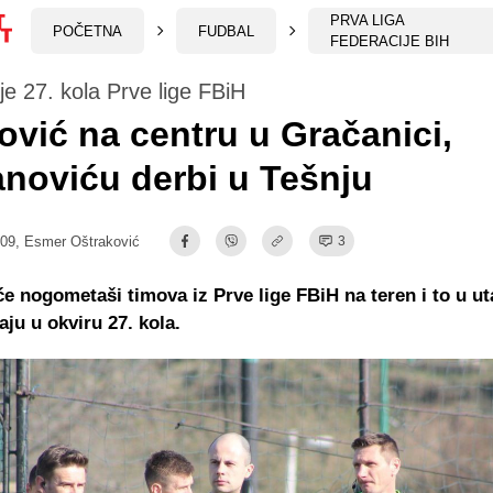
PRVA LIGA
POČETNA
FUDBAL
FEDERACIJE BIH
je 27. kola Prve lige FBiH
ović na centru u Gračanici,
noviću derbi u Tešnju
:09,
Esmer Oštraković
3
će nogometaši timova iz Prve lige FBiH na teren i to u 
aju u okviru 27. kola.