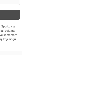
tSport.ba te
ja i vulgaran
 sve komentare
ji koji mogu