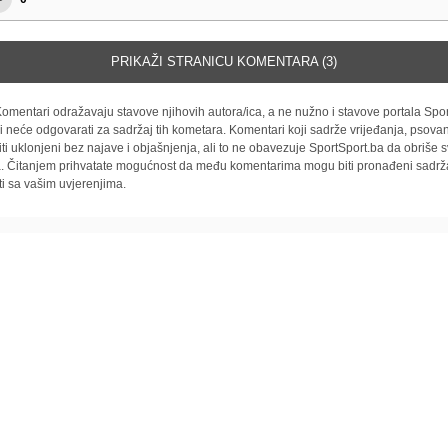
PRIKAŽI STRANICU KOMENTARA (3)
omentari odražavaju stavove njihovih autora/ica, a ne nužno i stavove portala Spor
i neće odgovarati za sadržaj tih kometara. Komentari koji sadrže vrijeđanja, psovan
iti uklonjeni bez najave i objašnjenja, ali to ne obavezuje SportSport.ba da obriše
la. Čitanjem prihvatate mogućnost da među komentarima mogu biti pronađeni sadrža
ti sa vašim uvjerenjima.