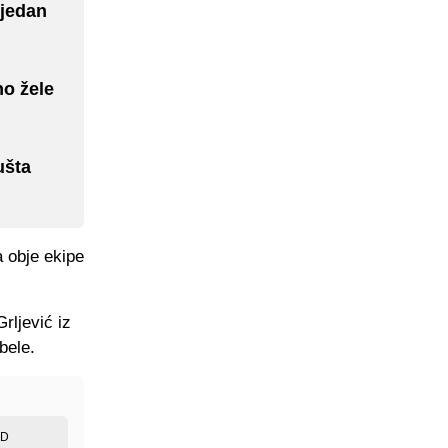
 jedan
no žele
ušta
a obje ekipe
rljević iz
bele.
ED