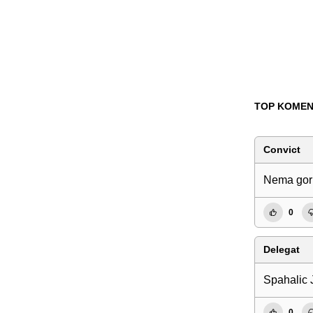
TOP KOMEN
Convict
Nema gori
0
Delegat
Spahalic J
0