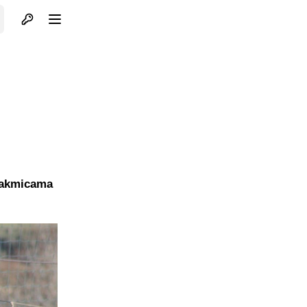
Otvori profil
Otvori meni
utakmicama