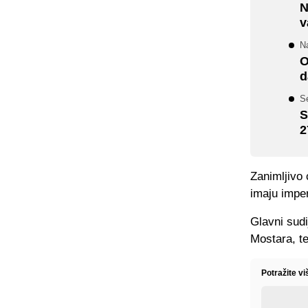
N
v
Na
O
d
Se
S
2
Zanimljivo 
imaju imper
Glavni sudi
Mostara, te
Potražite vi