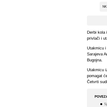
NK
Derbi kola
privlači i 
Utakmicu i
Sarajeva A
Bugojna.
Utakmicu iz
pomagat će 
Četvrti sud
POVEZ
Sj