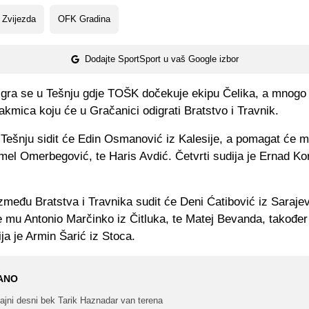
 Zvijezda
OFK Gradina
Dodajte SportSport u vaš Google izbor
 igra se u Tešnju gdje TOŠK dočekuje ekipu Čelika, a mnogo
utakmica koju će u Gračanici odigrati Bratstvo i Travnik.
 Tešnju sidit će Edin Osmanović iz Kalesije, a pomagat će m
mel Omerbegović, te Haris Avdić. Četvrti sudija je Ernad Ko
među Bratstva i Travnika sudit će Deni Ćatibović iz Sarajev
mu Antonio Marčinko iz Čitluka, te Matej Bevanda, također 
ija je Armin Šarić iz Stoca.
ANO
ajni desni bek Tarik Haznadar van terena