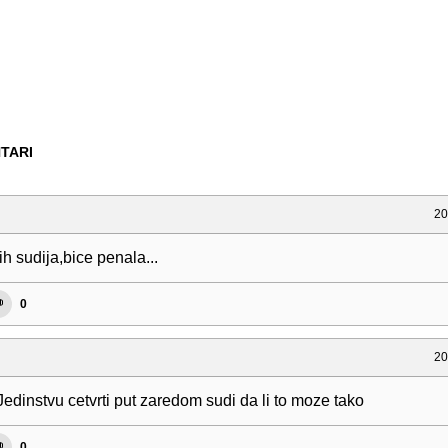
TARI
20
h sudija,bice penala...
0
20
edinstvu cetvrti put zaredom sudi da li to moze tako
0