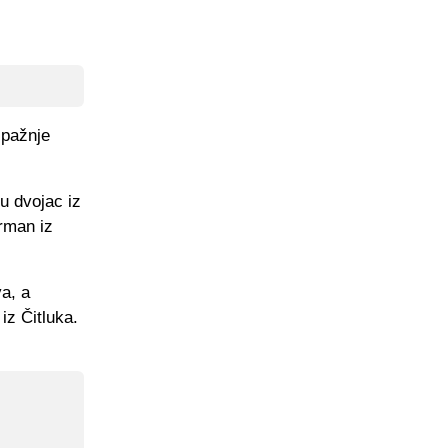
 pažnje
u dvojac iz
rman iz
a, a
iz Čitluka.