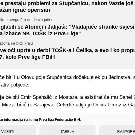
e prestaju problemi za Stupčanicu, nakon Vazde još
ažan igrač operisan
kon svega što se desilo jučer
glasili se Atomci i Jalijaši: "Vladajuće stranke svjes
a izbace NK TOŠK iz Prve Lige"
zona se bliži kraju
ve oči uprte u derbi TOŠK-a i Čelika, a evo i ko prop
7. kolo Prve lige FBiH
će biti i u Olovu gdje Stupčanica dočekuje ekipu Jedinstva, 
ativ pobjede.
ja će biti Emir Spahalić iz Mostara, a asistirat će mu Sanel G
 Mirza Tičić iz Sarajeva. Četvrti sudija je Denis Limov iz Ga
še informacija na temu Prva liga Federacije BiH:
VIJESTI
TABELA
RASPOR