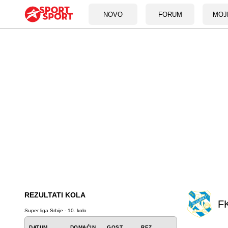
NOVO
FORUM
MOJ
REZULTATI KOLA
F
Super liga Srbije - 10. kolo
DATUM
DOMAĆIN
GOST
REZ