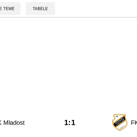
E TEME
TABELE
1
:
1
K Mladost
FK