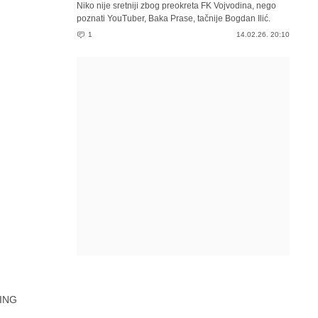
Niko nije sretniji zbog preokreta FK Vojvodina, nego
poznati YouTuber, Baka Prase, tačnije Bogdan Ilić.
1
14.02.26. 20:10
ING