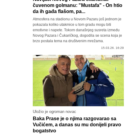
čuvenom golmanu: "Mustafa" - On htio
da ih gađa flašom, pa...
Atmosfera na stadionu u Novom Pazaru još jednom je
pokazala koliko utakmice u tom gradu mogu biti
emotivne i napete. Tokom današnjeg susreta između
Novog Pazara i Čukaričkog, dogodila se scena koja je
brzo postala tema na društvenim mrežama.
15.03.26. 16:29
Uložio je ogroman novac
Baka Prase je o njima razgovarao sa
Vučićem, a danas su mu donijeli pravo
bogatstvo