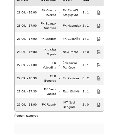
FK Crvena
FK Radnički
28.09. - 19:00
-
2 : 1
zvezda
Kragujevac
FK Spartak
28.09. - 17:00
-
FK Napredak
2 : 1
Subotica
28.09. - 17:00
FK Mladost
-
FK Čukarički
1 : 1
FK Bačka
28.09. - 16:00
-
Novi Pazar
1 : 0
Topola
FK
Železničar
27.09. - 21:00
-
1 : 1
Vojvodina
Pančevo
OFK
27.09. - 18:30
-
FK Partizan
0 : 2
Beograd
FK Javor
27.09. - 17:30
-
Radnički Niš
2 : 1
Ivanjica
IMT Novi
26.09. - 18:00
FK Radnik
-
2 : 0
Beograd
Potpuni raspored