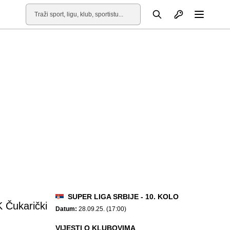
Otvori profil
Pretraga
Otvori
SUPER LIGA SRBIJE - 10. KOLO
 Čukarički
Datum:
28.09.25. (17:00)
VIJESTI O KLUBOVIMA