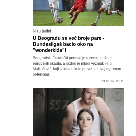
Nisu jedini
U Beogradu se već broje pare -
Bundesligaš bacio oko na
"wonderkida"!
Beogradski Čukarički ponovo je u centru pažnje
europskih skauta, a razlog je mladi veznjak Filip
Matijašević, koji iz kola u kolo potvrđuje svoj ogroman
potencijal.
13.04.26. 00:11