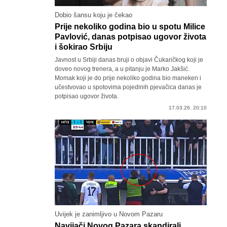
Dobio šansu koju je čekao
Prije nekoliko godina bio u spotu Milice
Pavlović, danas potpisao ugovor života
i šokirao Srbiju
Javnost u Srbiji danas bruji o objavi Čukaričkog koji je
doveo novog trenera, a u pitanju je Marko Jakšić.
Momak koji je do prije nekoliko godina bio maneken i
učestvovao u spotovima pojedinih pjevačica danas je
potpisao ugovor života.
17.03.26. 20:10
Uvijek je zanimljivo u Novom Pazaru
Navijači Novog Pazara skandirali