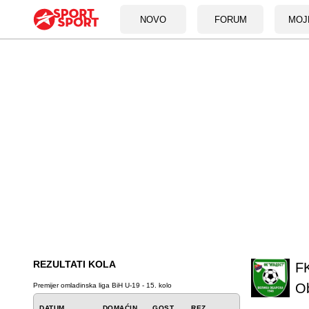
NOVO
FORUM
MOJ
REZULTATI KOLA
FK
O
Premijer omladinska liga BiH U-19 - 15. kolo
DATUM
DOMAĆIN
GOST
REZ