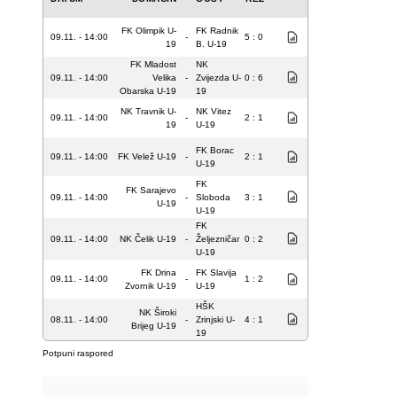
FK Olimpik U-
FK Radnik
09.11. - 14:00
-
5 : 0
19
B. U-19
FK Mladost
NK
09.11. - 14:00
Velika
-
Zvijezda U-
0 : 6
Obarska U-19
19
NK Travnik U-
NK Vitez
09.11. - 14:00
-
2 : 1
19
U-19
FK Borac
09.11. - 14:00
FK Velež U-19
-
2 : 1
U-19
FK
FK Sarajevo
09.11. - 14:00
-
Sloboda
3 : 1
U-19
U-19
FK
09.11. - 14:00
NK Čelik U-19
-
Željezničar
0 : 2
U-19
FK Drina
FK Slavija
09.11. - 14:00
-
1 : 2
Zvornik U-19
U-19
HŠK
NK Široki
08.11. - 14:00
-
Zrinjski U-
4 : 1
Brijeg U-19
19
Potpuni raspored