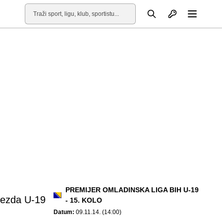
Otvori profil
Pretraga
Otvori
PREMIJER OMLADINSKA LIGA BIH U-19
jezda U-19
- 15. KOLO
Datum:
09.11.14. (14:00)