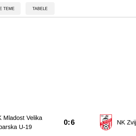
E TEME
TABELE
 Mladost Velika
0
:
6
NK Zvi
barska U-19