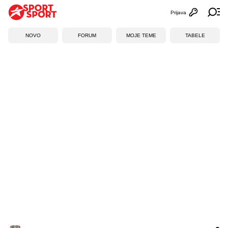
Prijava
Otvori profi
Ot
NOVO
FORUM
MOJE TEME
TABELE