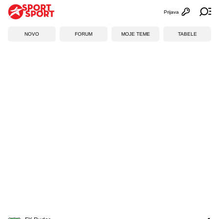
Prijava
Otvori profi
Ot
NOVO
FORUM
MOJE TEME
TABELE