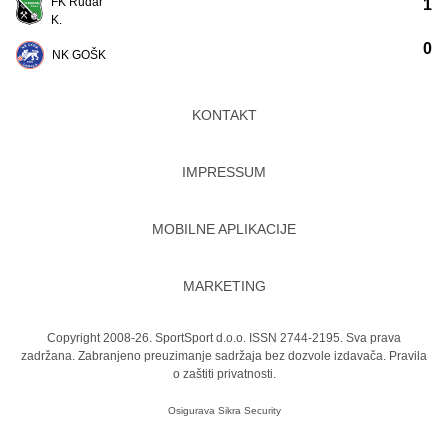
FK Rudar
1
K.
0
NK GOŠK
KONTAKT
IMPRESSUM
MOBILNE APLIKACIJE
MARKETING
Copyright 2008-26. SportSport d.o.o. ISSN 2744-2195. Sva prava
zadržana. Zabranjeno preuzimanje sadržaja bez dozvole izdavača.
Pravila
o zaštiti privatnosti.
Osigurava
Sikra Security