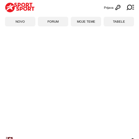
Prijava
Otvori profi
Ot
NOVO
FORUM
MOJE TEME
TABELE