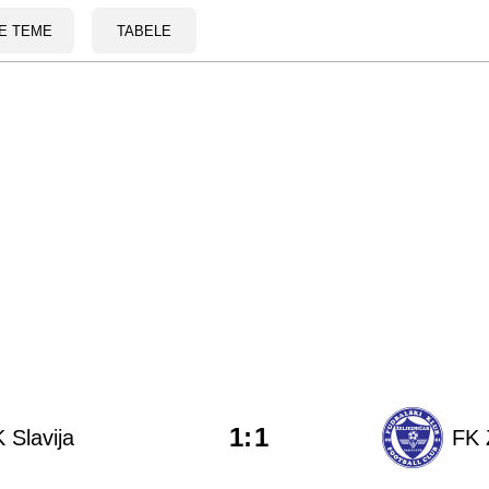
E TEME
TABELE
1
:
1
 Slavija
FK 