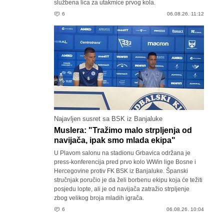
službena lica za utakmice prvog kola.
6
06.08.26. 11:12
Najavljen susret sa BSK iz Banjaluke
Muslera: "Tražimo malo strpljenja od
navijača, ipak smo mlada ekipa"
U Plavom salonu na stadionu Grbavica održana je
press-konferencija pred prvo kolo WWin lige Bosne i
Hercegovine protiv FK BSK iz Banjaluke. Španski
stručnjak poručio je da želi borbenu ekipu koja će težiti
posjedu lopte, ali je od navijača zatražio strpljenje
zbog velikog broja mladih igrača.
6
06.08.26. 10:04