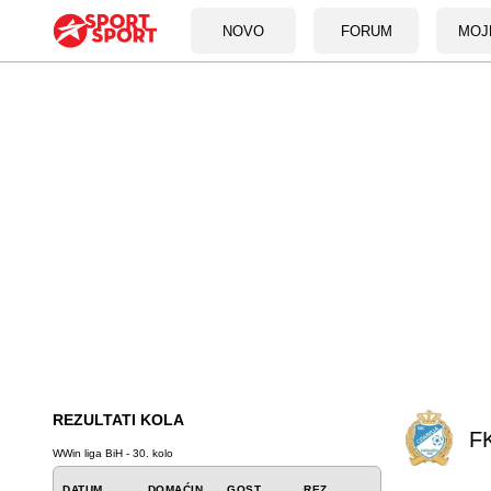
NOVO
FORUM
MOJ
REZULTATI KOLA
FK
WWin liga BiH - 30. kolo
DATUM
DOMAĆIN
GOST
REZ