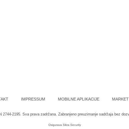
TAKT
IMPRESSUM
MOBILNE APLIKACIJE
MARKET
SN 2744-2195. Sva prava zadržana. Zabranjeno preuzimanje sadržaja bez doz
Osigurava
Sikra Security