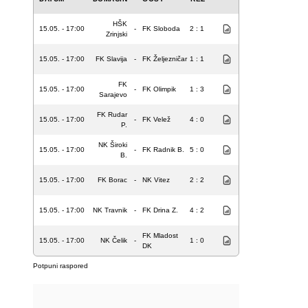
HŠK
15.05. - 17:00
-
FK Sloboda
2 : 1
Zrinjski
15.05. - 17:00
FK Slavija
-
FK Željezničar
1 : 1
FK
15.05. - 17:00
-
FK Olimpik
1 : 3
Sarajevo
FK Rudar
15.05. - 17:00
-
FK Velež
4 : 0
P.
NK Široki
15.05. - 17:00
-
FK Radnik B.
5 : 0
B.
15.05. - 17:00
FK Borac
-
NK Vitez
2 : 2
15.05. - 17:00
NK Travnik
-
FK Drina Z.
4 : 2
FK Mladost
15.05. - 17:00
NK Čelik
-
1 : 0
DK
Potpuni raspored