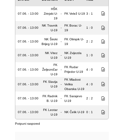
HŠK
07.06. - 13:00
Zrinjski U-
-
FK Velež U-19
3 : 1
19
NK Travnik
FK Borac U-
07.06. - 13:00
-
1 : 0
U-19
19
NK Široki
FK Olimpik U-
07.06. - 13:00
-
2 : 2
Brijeg U-19
19
NK Vitez
NK Zvijezda
07.06. - 13:00
-
1 : 0
U-19
U-19
FK
FK Rudar
07.06. - 13:00
Željezničar
-
4 : 0
Prijedor U-19
U-19
FK Mladost
FK Slavija
07.06. - 13:00
-
Velika
4 : 0
U-19
Obarska U-19
FK Radnik
FK Sarajevo
07.06. - 13:00
-
2 : 2
B. U-19
U-19
FK Leotar
07.06. - 13:00
-
NK Čelik U-19
0 : 1
U-19
Potpuni raspored