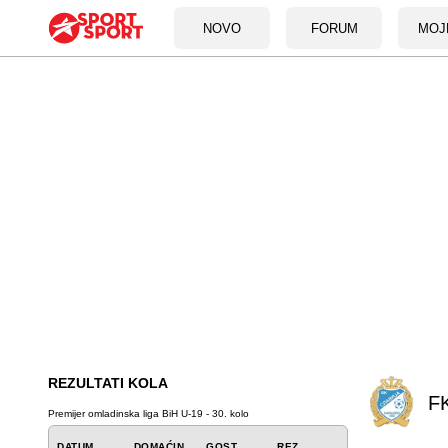
NOVO
FORUM
MOJ
REZULTATI KOLA
FK
Premijer omladinska liga BiH U-19 - 30. kolo
DATUM
DOMAĆIN
GOST
REZ