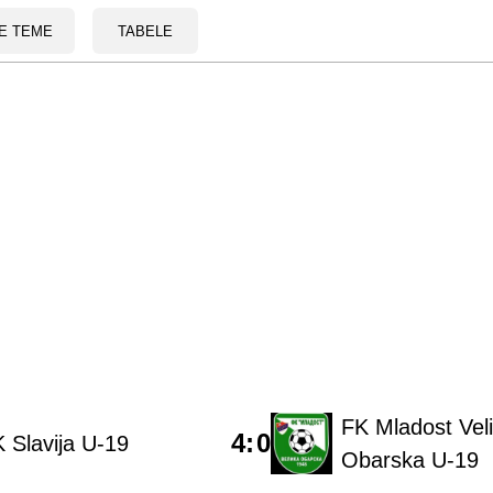
E TEME
TABELE
FK Mladost Vel
4
:
0
 Slavija U-19
Obarska U-19