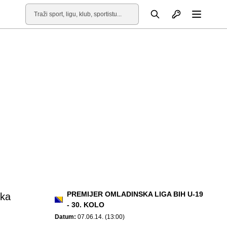
Otvori profil
Pretraga
Otvori
PREMIJER OMLADINSKA LIGA BIH U-19
ika
- 30. KOLO
Datum:
07.06.14. (13:00)