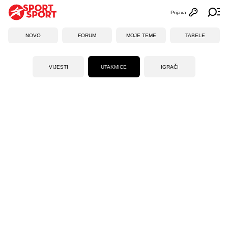
Prijava
Otvori profi
Ot
NOVO
FORUM
MOJE TEME
TABELE
VIJESTI
UTAKMICE
IGRAČI