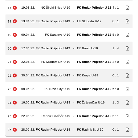
19.03.22.
NK Široki Brijeg U-19
-
FK Rudar Prijedor U-19
4 : 1
17.
13.04.22.
FK Rudar Prijedor U-19
-
FK Sloboda U-19
0 : 1
18.
09.04.22.
FK Sarajevo U-19
-
FK Rudar Prijedor U-19
5 : 0
19.
17.04.22.
FK Rudar Prijedor U-19
-
FK Borac U-19
1 : 4
20.
22.04.22.
FK Mladost DK U-19
-
FK Rudar Prijedor U-19
2 : 0
21.
30.04.22.
FK Rudar Prijedor U-19
-
FK Krupa U-19
0 : 1
22.
08.05.22.
FK Tuzla City U-19
-
FK Rudar Prijedor U-19
6 : 0
23.
16.05.22.
FK Rudar Prijedor U-19
-
FK Željezničar U-19
1 : 3
24.
22.05.22.
Radnik Hadžići U-19
-
FK Rudar Prijedor U-19
5 : 1
25.
28.05.22.
FK Rudar Prijedor U-19
-
FK Radnik B. U-19
0 : 1
26.