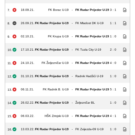
18.09.21.
FK Borac U-19
-
FK Rudar Prijedor U-19
3 : 1
7.
26.09.21.
FK Rudar Prijedor U-19
-
FK Mladost DK U-19
1 : 1
8.
02.10.21.
FK Krupa U-19
-
FK Rudar Prijedor U-19
1 : 0
9.
17.10.21.
FK Rudar Prijedor U-19
-
FK Tuzla City U-19
2 : 0
10.
24.10.21.
FK Željezničar U-19
-
FK Rudar Prijedor U-19
4 : 0
11.
31.10.21.
FK Rudar Prijedor U-19
-
Radnik Hadžići U-19
1 : 0
12.
06.11.21.
FK Radnik B. U-19
-
FK Rudar Prijedor U-19
5 : 1
13.
26.02.22.
FK Rudar Prijedor U-19
-
Željezničar BL
1 : 0
14.
06.03.22.
HŠK Zrinjski U-19
-
FK Rudar Prijedor U-19
4 : 1
15.
13.03.22.
FK Rudar Prijedor U-19
-
FK Zvijezda-09 U-19
1 : 0
16.