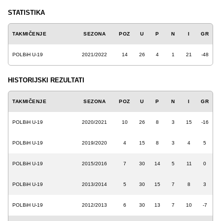
STATISTIKA
TAKMIČENJE
SEZONA
POZ
U
P
N
I
GR
POLBiH U-19
2021/2022
14
26
4
1
21
-48
HISTORIJSKI REZULTATI
TAKMIČENJE
SEZONA
POZ
U
P
N
I
GR
POLBiH U-19
2020/2021
10
26
8
3
15
-16
POLBiH U-19
2019/2020
4
15
8
3
4
5
POLBiH U-19
2015/2016
7
30
14
5
11
0
POLBiH U-19
2013/2014
5
30
15
7
8
3
POLBiH U-19
2012/2013
6
30
13
7
10
-7