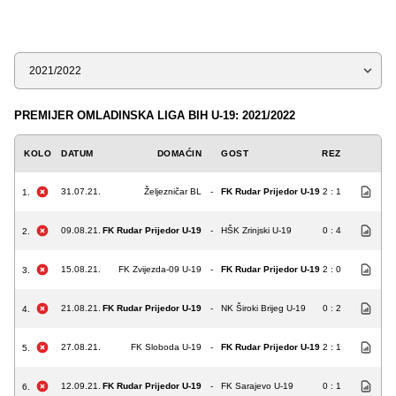
Sezona
PREMIJER OMLADINSKA LIGA BIH U-19: 2021/2022
KOLO
DATUM
DOMAĆIN
GOST
REZ
31.07.21.
Željezničar BL
-
FK Rudar Prijedor U-19
2 : 1
1.
09.08.21.
FK Rudar Prijedor U-19
-
HŠK Zrinjski U-19
0 : 4
2.
15.08.21.
FK Zvijezda-09 U-19
-
FK Rudar Prijedor U-19
2 : 0
3.
21.08.21.
FK Rudar Prijedor U-19
-
NK Široki Brijeg U-19
0 : 2
4.
27.08.21.
FK Sloboda U-19
-
FK Rudar Prijedor U-19
2 : 1
5.
12.09.21.
FK Rudar Prijedor U-19
-
FK Sarajevo U-19
0 : 1
6.