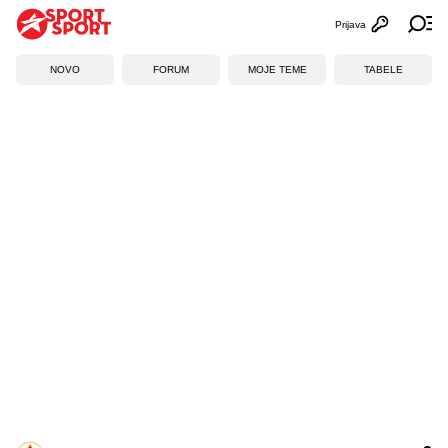
Prijava
Otvori profi
Ot
NOVO
FORUM
MOJE TEME
TABELE