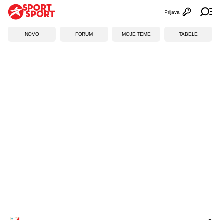
Prijava
Otvori profi
Ot
NOVO
FORUM
MOJE TEME
TABELE