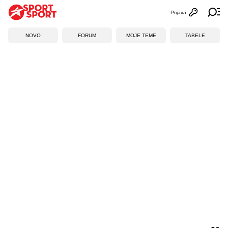
Prijava
Otvori profi
Ot
NOVO
FORUM
MOJE TEME
TABELE