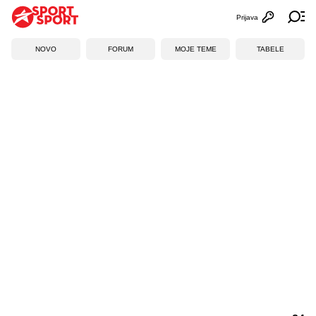
Prijava
Otvori profi
Ot
NOVO
FORUM
MOJE TEME
TABELE