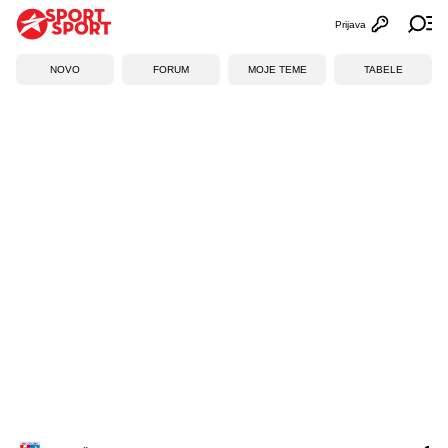
Prijava
Otvori profi
Ot
NOVO
FORUM
MOJE TEME
TABELE