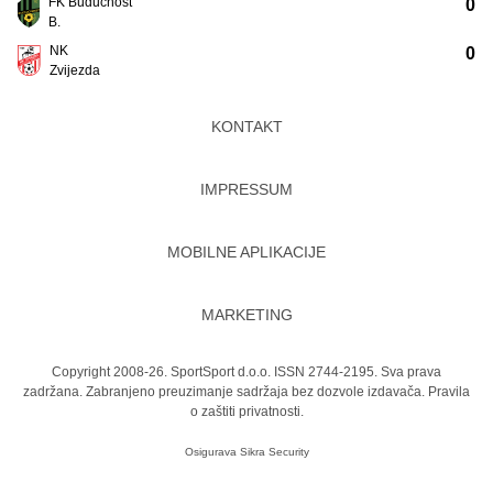
FK Budućnost
0
B.
NK
0
Zvijezda
KONTAKT
IMPRESSUM
MOBILNE APLIKACIJE
MARKETING
Copyright 2008-26. SportSport d.o.o. ISSN 2744-2195. Sva prava
zadržana. Zabranjeno preuzimanje sadržaja bez dozvole izdavača.
Pravila
o zaštiti privatnosti.
Osigurava
Sikra Security