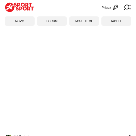
Prijava
Otvori profi
Ot
NOVO
FORUM
MOJE TEME
TABELE