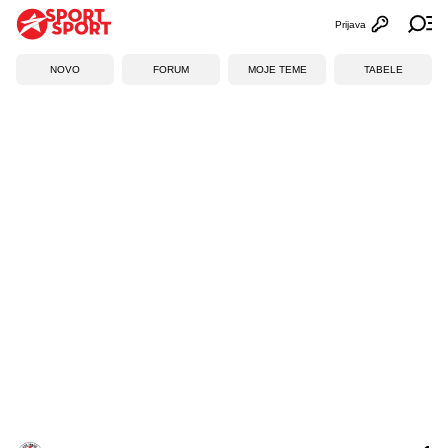
Prijava
Otvori profi
Ot
NOVO
FORUM
MOJE TEME
TABELE