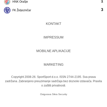
1
HNK Orašje
3
FK Željezničar
KONTAKT
IMPRESSUM
MOBILNE APLIKACIJE
MARKETING
Copyright 2008-26. SportSport d.o.o. ISSN 2744-2195. Sva prava
zadržana. Zabranjeno preuzimanje sadržaja bez dozvole izdavača.
Pravila
o zaštiti privatnosti.
Osigurava
Sikra Security