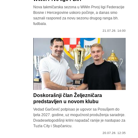
Nova takmičarska sezona u WWin Prvoj ligi Federacije
Bosne i Hercegovine uskoro počinje, a danas smo
saznali raspored za novu sezonu drugog ranga bh.
fudbala.
21.07.26. 14:00
Doskorašnji član Željezničara
predstavljen u novom klubu
Vedad Garčević potpisao je ugovor sa Posušjem do
ljeta 2027. godine, uz mogućnost produženja saradnje.
Dvadesetogodišnji krilni napadač ranije je nastupao za
Tuzla City i Stupčanicu.
20.07.26. 12:35