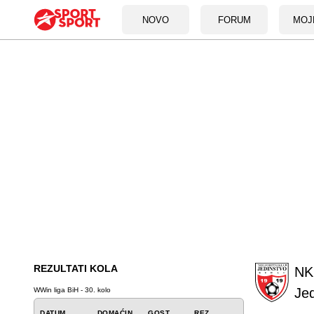
NOVO
FORUM
MOJ
REZULTATI KOLA
NK
Je
WWin liga BiH - 30. kolo
DATUM
DOMAĆIN
GOST
REZ