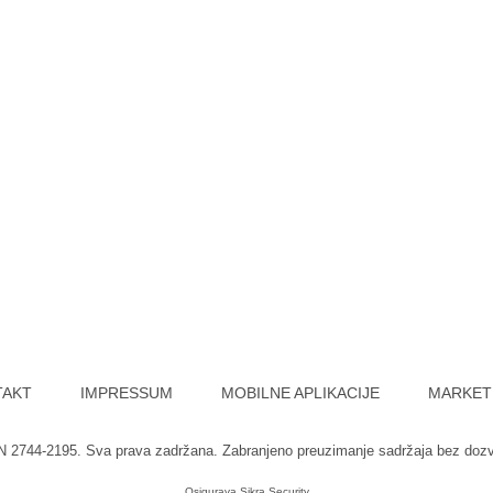
TAKT
IMPRESSUM
MOBILNE APLIKACIJE
MARKET
SN 2744-2195. Sva prava zadržana. Zabranjeno preuzimanje sadržaja bez doz
Osigurava
Sikra Security