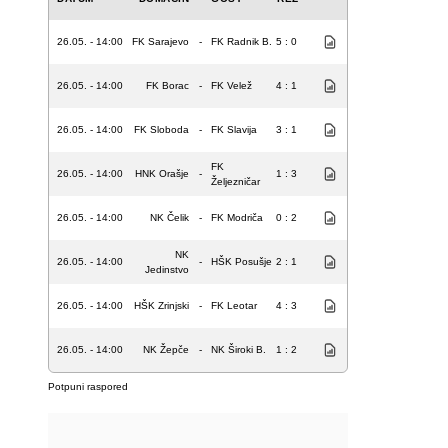
26.05. - 14:00
FK Sarajevo
-
FK Radnik B.
5 : 0
26.05. - 14:00
FK Borac
-
FK Velež
4 : 1
26.05. - 14:00
FK Sloboda
-
FK Slavija
3 : 1
FK
26.05. - 14:00
HNK Orašje
-
1 : 3
Željezničar
26.05. - 14:00
NK Čelik
-
FK Modriča
0 : 2
NK
26.05. - 14:00
-
HŠK Posušje
2 : 1
Jedinstvo
26.05. - 14:00
HŠK Zrinjski
-
FK Leotar
4 : 3
26.05. - 14:00
NK Žepče
-
NK Široki B.
1 : 2
Potpuni raspored