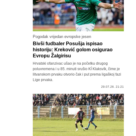
Pogodak vrijedan evropske jesen
Bivši fudbaler Posušja ispisao
historiju: Kreković golom osigurao
Evropu Žalgirisu
Hrvatski ofanzivac ušao je na početku drugog
poluvremena i u 85. minuti srušio KÍ Klaksvík, čime je
litvanskom prvaku otvorio čak i put prema ligaškoj fazi
Lige prvaka.
29.07.26. 21:21