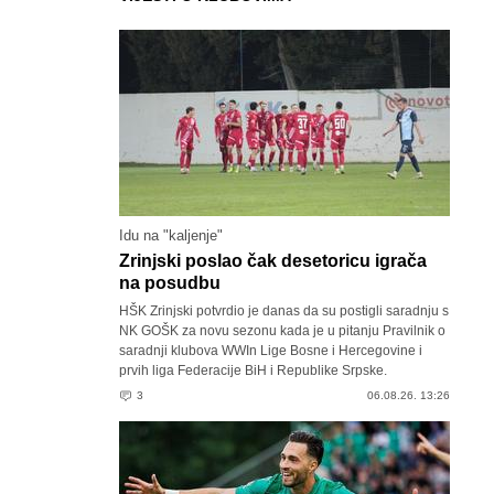
Idu na "kaljenje"
Zrinjski poslao čak desetoricu igrača
na posudbu
HŠK Zrinjski potvrdio je danas da su postigli saradnju s
NK GOŠK za novu sezonu kada je u pitanju Pravilnik o
saradnji klubova WWIn Lige Bosne i Hercegovine i
prvih liga Federacije BiH i Republike Srpske.
3
06.08.26. 13:26