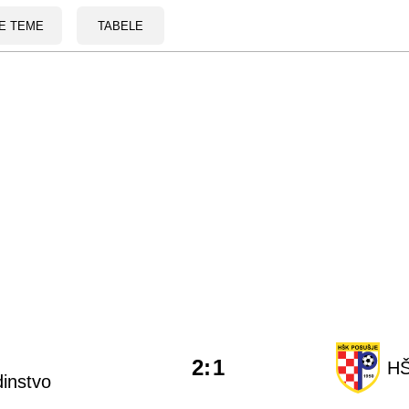
E TEME
TABELE
2
:
1
HŠ
dinstvo