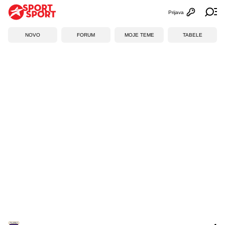
Prijava
Otvori profi
Ot
NOVO
FORUM
MOJE TEME
TABELE