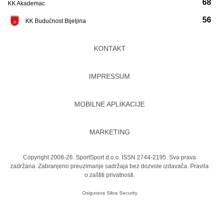
68
KK Akademac
56
KK Budućnost Bijeljina
KONTAKT
IMPRESSUM
MOBILNE APLIKACIJE
MARKETING
Copyright 2008-26. SportSport d.o.o. ISSN 2744-2195. Sva prava
zadržana. Zabranjeno preuzimanje sadržaja bez dozvole izdavača.
Pravila
o zaštiti privatnosti.
Osigurava
Sikra Security