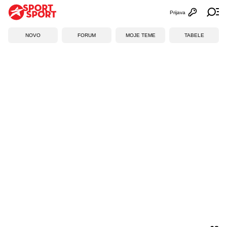
Prijava
Otvori profi
Ot
NOVO
FORUM
MOJE TEME
TABELE