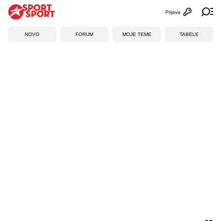
Prijava
Otvori profi
Ot
NOVO
FORUM
MOJE TEME
TABELE