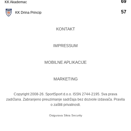
69
KK Akademac
57
KK Drina Princip
KONTAKT
IMPRESSUM
MOBILNE APLIKACIJE
MARKETING
Copyright 2008-26. SportSport d.o.o. ISSN 2744-2195. Sva prava
zadržana. Zabranjeno preuzimanje sadržaja bez dozvole izdavača.
Pravila
o zaštiti privatnosti.
Osigurava
Sikra Security