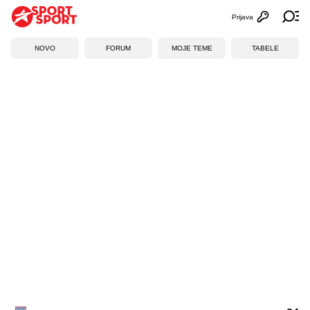
Prijava
Otvori profi
Ot
NOVO
FORUM
MOJE TEME
TABELE