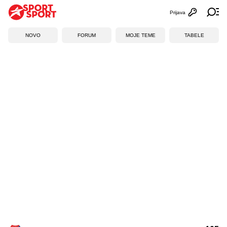
Prijava
Otvori profi
Ot
NOVO
FORUM
MOJE TEME
TABELE