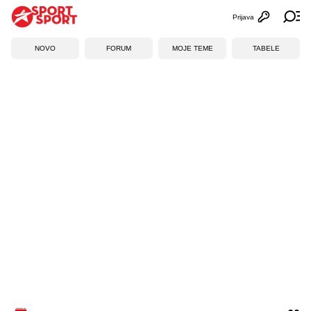
Prijava
Otvori profi
Ot
NOVO
FORUM
MOJE TEME
TABELE