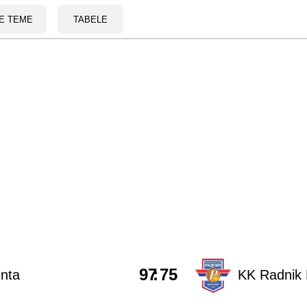
E TEME
TABELE
97
:
75
nta
KK Radnik