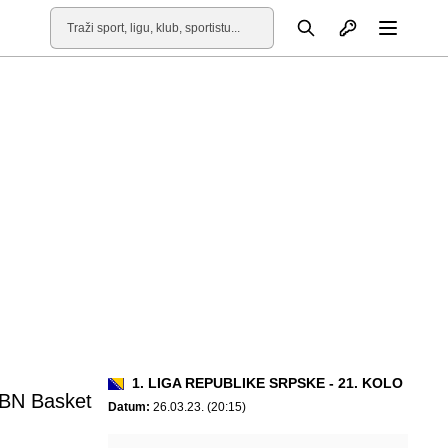
Otvori profil
Pretraga
Otvori
1. LIGA REPUBLIKE SRPSKE - 21. KOLO
 BN Basket
Datum:
26.03.23. (20:15)