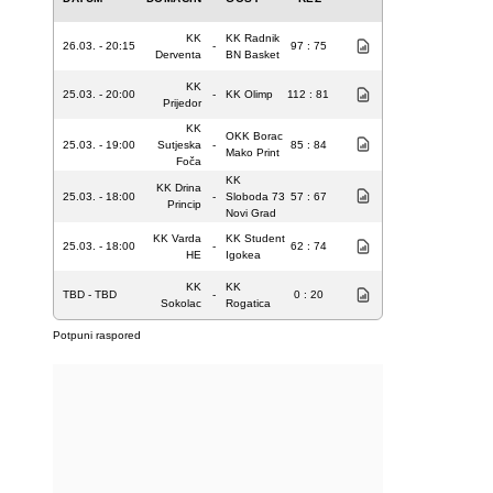
KK
KK Radnik
26.03. - 20:15
-
97 : 75
Derventa
BN Basket
KK
25.03. - 20:00
-
KK Olimp
112 : 81
Prijedor
KK
OKK Borac
25.03. - 19:00
Sutjeska
-
85 : 84
Mako Print
Foča
KK
KK Drina
25.03. - 18:00
-
Sloboda 73
57 : 67
Princip
Novi Grad
KK Varda
KK Student
25.03. - 18:00
-
62 : 74
HE
Igokea
KK
KK
TBD - TBD
-
0 : 20
Sokolac
Rogatica
Potpuni raspored