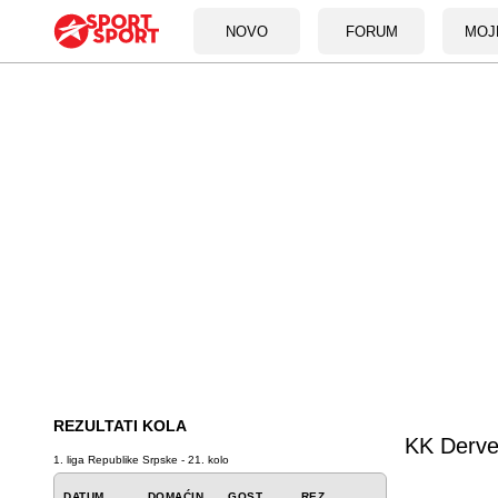
NOVO
FORUM
MOJ
REZULTATI KOLA
KK Derve
1. liga Republike Srpske - 21. kolo
DATUM
DOMAĆIN
GOST
REZ