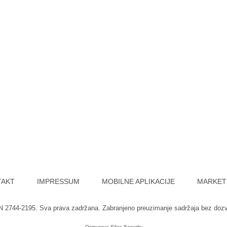
TAKT
IMPRESSUM
MOBILNE APLIKACIJE
MARKET
SN 2744-2195. Sva prava zadržana. Zabranjeno preuzimanje sadržaja bez doz
Osigurava
Sikra Security