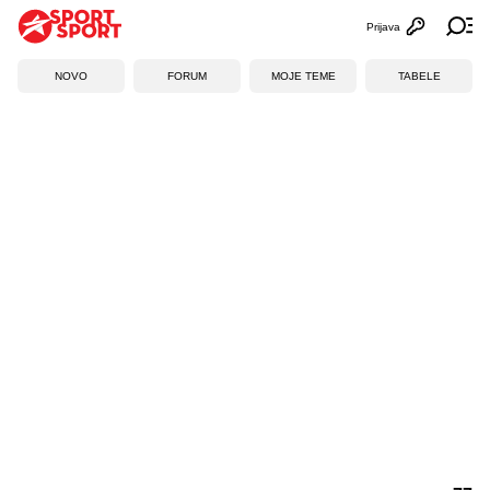
Prijava
Otvori profi
Ot
NOVO
FORUM
MOJE TEME
TABELE