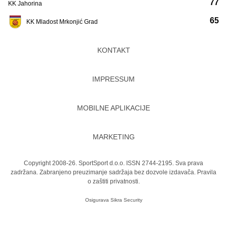
77
KK Jahorina
65
KK Mladost Mrkonjić Grad
KONTAKT
IMPRESSUM
MOBILNE APLIKACIJE
MARKETING
Copyright 2008-26. SportSport d.o.o. ISSN 2744-2195. Sva prava
zadržana. Zabranjeno preuzimanje sadržaja bez dozvole izdavača.
Pravila
o zaštiti privatnosti.
Osigurava
Sikra Security