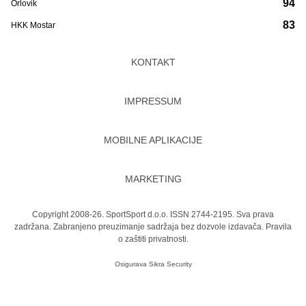
94
Orlovik
83
HKK Mostar
KONTAKT
IMPRESSUM
MOBILNE APLIKACIJE
MARKETING
Copyright 2008-26. SportSport d.o.o. ISSN 2744-2195. Sva prava
zadržana. Zabranjeno preuzimanje sadržaja bez dozvole izdavača.
Pravila
o zaštiti privatnosti.
Osigurava
Sikra Security