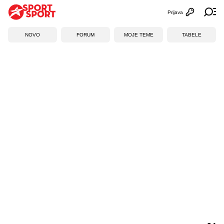
Prijava
Otvori profi
Ot
NOVO
FORUM
MOJE TEME
TABELE