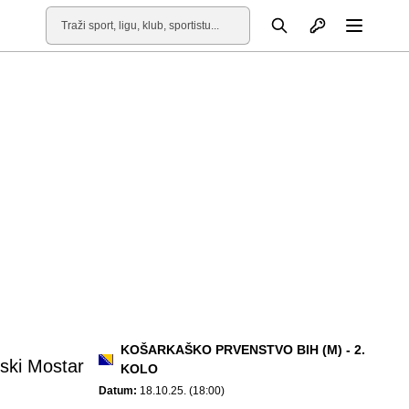
Otvori profil
Pretraga
Otvori
KOŠARKAŠKO PRVENSTVO BIH (M) - 2.
jski Mostar
KOLO
Datum:
18.10.25. (18:00)