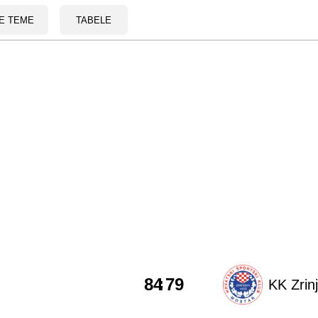
E TEME
TABELE
84
:
79
KK Zrin