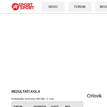
NOVO
FORUM
MOJ
REZULTATI KOLA
Orlovik
Košarkaško prvenstvo BiH (M) - 2. kolo
DATUM
DOMAĆIN
GOST
REZ