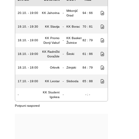
Mrkonjić
20.10. - 19:00
KK Jahorina
-
94 : 66
Grad
19.10. - 19:30
KK Slavija
-
KK Borac
70 : 81
KK Promo
KK Basket
18.10. - 19:00
-
82 : 79
Donji Vakuf
Živinice
KK Radnički
18.10. - 19:00
-
Široki
61 : 86
Goražde
18.10. - 18:00
Orlovik
-
Zrinjski
84 : 79
17.10. - 19:00
KK Leotar
-
Sloboda
65 : 88
KK Student
-
-
- : -
Igokea
Potpuni raspored