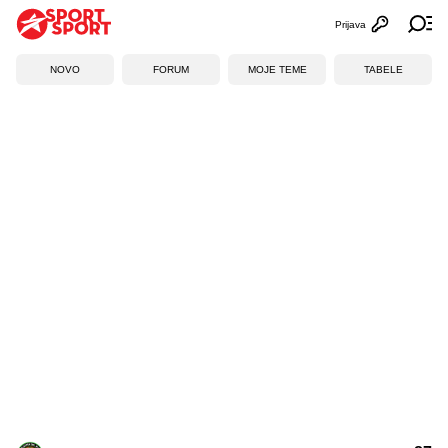
Prijava
Otvori profi
Ot
NOVO
FORUM
MOJE TEME
TABELE