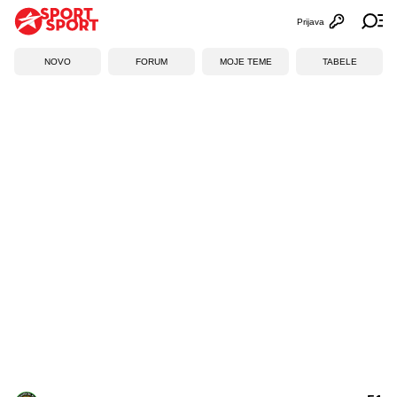
Prijava
Otvori profi
Ot
NOVO
FORUM
MOJE TEME
TABELE