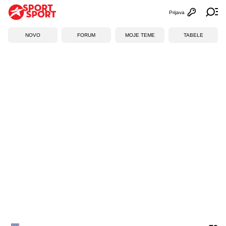
Prijava
Otvori profi
Ot
NOVO
FORUM
MOJE TEME
TABELE