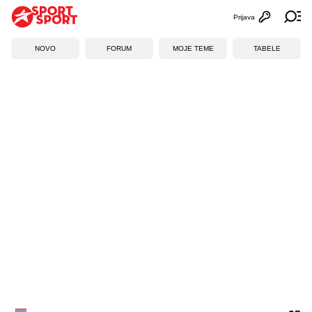
Prijava
Otvori profi
Ot
NOVO
FORUM
MOJE TEME
TABELE